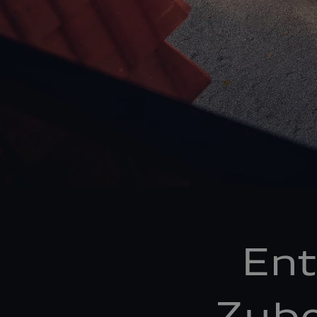
Ent
Zube