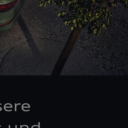
sere
s und