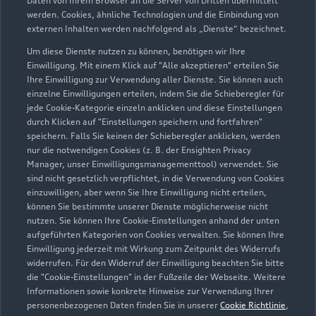
Daten von Ihrem Browser an die Server von Dritten übermittelt
werden. Cookies, ähnliche Technologien und die Einbindung von
externen Inhalten werden nachfolgend als „Dienste“ bezeichnet.
Hauptstraße 27
21629 Neu Wulmstorf
Um diese Dienste nutzen zu können, benötigen wir Ihre
Einwilligung. Mit einem Klick auf "Alle akzeptieren" erteilen Sie
Ihre Einwilligung zur Verwendung aller Dienste. Sie können auch
040 7001620
einzelne Einwilligungen erteilen, indem Sie die Schieberegler für
jede Cookie-Kategorie einzeln anklicken und diese Einstellungen
info@autohaus-czychy.de
durch Klicken auf "Einstellungen speichern und fortfahren"
speichern. Falls Sie keinen der Schieberegler anklicken, werden
nur die notwendigen Cookies (z. B. der Ensighten Privacy
Kontaktdaten herunterladen
Manager, unser Einwilligungsmanagementtool) verwendet. Sie
sind nicht gesetzlich verpflichtet, in die Verwendung von Cookies
einzuwilligen, aber wenn Sie Ihre Einwilligung nicht erteilen,
können Sie bestimmte unserer Dienste möglicherweise nicht
Öffnungszeiten
nutzen. Sie können Ihre Cookie-Einstellungen anhand der unten
aufgeführten Kategorien von Cookies verwalten. Sie können Ihre
Einwilligung jederzeit mit Wirkung zum Zeitpunkt des Widerrufs
widerrufen. Für den Widerruf der Einwilligung beachten Sie bitte
Verkauf
die "Cookie-Einstellungen" in der Fußzeile der Webseite. Weitere
Geöffnet bis
18:00
Informationen sowie konkrete Hinweise zur Verwendung Ihrer
personenbezogenen Daten finden Sie in unserer
Cookie Richtlinie
,