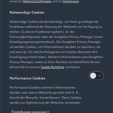
unserem
Datenschutzhinweis
und im
Impressum
.
Service
Geöffnet bis
17:00
Notwendige Cookies
Notwendige Cookies werden benötigt, um Ihnen grundlegende
Funktionen während der Nutzung der Webseite zur Verfügung zu
stellen. Zu diesen Funktionen gehört z. B. der
Fahrzeugkonfigurator oder der Ensighten Privacy Manager (unser
Einwilligungsmanagementtool). Der Ensighten Privacy Manager
Zurück nach oben
verwendet Cookies, um Informationen darüber zu speichern, ob
und wenn ja, für welche Kategorien von Cookies Benutzer ihre
Einwilligung erteilt haben. Weitere Informationen zum Ensighten
Modelle
Privacy Manager, sowie zu Ihren Rechten als betroffene Person
können Sie in unserer
Cookie Richtlinie
nachlesen.
Kaufen & leasen
Alle Modelle
Performance Cookies
Modelle vergleichen
Service & Zubehör
Performance Cookies sammeln Informationen
Neuwagensuche
darüber, wie unsere Webseite genutzt wird (z. B.
Elektromodelle
Anzahl der Besuche, Verweildauer). Diese Cookies
Gebrauchtwagensuche
Support
werden zur Optimierung der Webseite verwendet.
Saisonale Angebote
Plug-in-Hybride
Gebrauchtwagen
Einstellungen anpassen